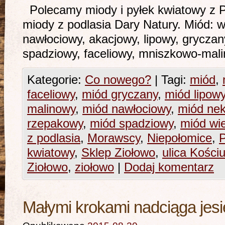
Polecamy miody i pyłek kwiatowy z 
miody z podlasia Dary Natury. Miód: 
nawłociowy, akacjowy, lipowy, gryczan
spadziowy, faceliowy, mni
Kategorie:
Co nowego?
|
Tagi:
miód
,
faceliowy
,
miód gryczany
,
miód lipow
malinowy
,
miód nawłociowy
,
miód ne
rzepakowy
,
miód spadziowy
,
miód wi
z podlasia
,
Morawscy
,
Niepołomice
,
kwiatowy
,
Sklep Ziołowo
,
ulica Kościu
Ziołowo
,
ziołowo
|
Dodaj komentarz
Małymi krokami nadciąga jes