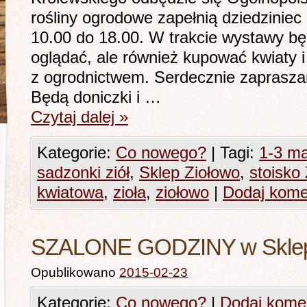
rośliny ogrodowe zapełnią dziedzini
10.00 do 18.00. W trakcie wystawy bę
oglądać, ale również kupować kwiaty 
z ogrodnictwem. Serdecznie zaprasza
Będą doniczki i …
Czytaj dalej
»
Kategorie:
Co nowego?
|
Tagi:
1-3 ma
sadzonki ziół
,
Sklep Ziołowo
,
stoisko
kwiatowa
,
zioła
,
ziołowo
|
Dodaj kome
SZALONE GODZINY w Sklepi
Opublikowano
2015-02-23
Kategorie:
Co nowego?
|
Dodaj kome