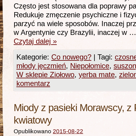
Często jest stosowana dla poprawy pam
Redukuje zmęczenie psychiczne i fiz
parzyć na wiele sposobów. Inaczej pr
w Argentynie czy Brazylii, inaczej w 
Czytaj dalej
»
Kategorie:
Co nowego?
|
Tagi:
czosne
młody jęczmień
,
Niepołomice
,
suszon
W sklepie Ziołowo
,
yerba mate
,
zielo
komentarz
Miody z pasieki Morawscy, z 
kwiatowy
Opublikowano
2015-08-22