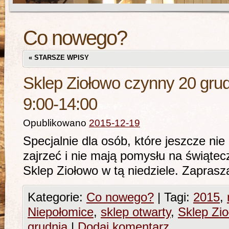
Co nowego?
«
STARSZE WPISY
Sklep Ziołowo czynny 20 grud
9:00-14:00
Opublikowano
2015-12-19
Specjalnie dla osób, które jeszcze nie
zajrzeć i nie mają pomysłu na świąte
Sklep Ziołowo w tą niedziele. Zapras
Kategorie:
Co nowego?
|
Tagi:
2015
,
Niepołomice
,
sklep otwarty
,
Sklep Zi
grudnia
|
Dodaj komentarz