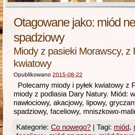
Otagowane jako:
miód ne
spadziowy
Miody z pasieki Morawscy, z 
kwiatowy
Opublikowano
2015-08-22
Polecamy miody i pyłek kwiatowy z 
miody z podlasia Dary Natury. Miód: 
nawłociowy, akacjowy, lipowy, gryczan
spadziowy, faceliowy, mni
Kategorie:
Co nowego?
|
Tagi:
miód
,