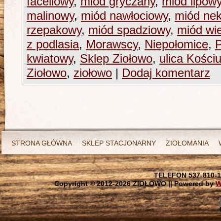
faceliowy
,
miód gryczany
,
miód lipow
malinowy
,
miód nawłociowy
,
miód ne
rzepakowy
,
miód spadziowy
,
miód wi
z podlasia
,
Morawscy
,
Niepołomice
,
kwiatowy
,
Sklep Ziołowo
,
ulica Kościu
Ziołowo
,
ziołowo
|
Dodaj komentarz
STRONA GŁÓWNA
SKLEP STACJONARNY
ZIOŁOMANIA
TELEFON 537-810-1
Copyright © 2012-
2026 ZIOŁOWO || Powered by
W