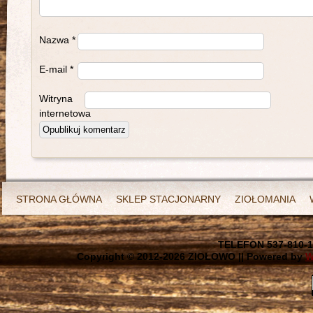
Nazwa
*
E-mail
*
Witryna
internetowa
STRONA GŁÓWNA
SKLEP STACJONARNY
ZIOŁOMANIA
TELEFON 537-810-1
Copyright © 2012-
2026 ZIOŁOWO || Powered by
W