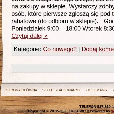
na zakupy w sklepie. Wystarczy zdob
osób, które pierwsze zgłoszą się po
rabatowe (do odbioru w sklepie). God
Poniedziałek 9:00 – 18:00 Wtorek 8:
Czytaj dalej
»
Kategorie:
Co nowego?
|
Dodaj kome
STRONA GŁÓWNA
SKLEP STACJONARNY
ZIOŁOMANIA
TELEFON 537-810-1
Copyright © 2012-
2026 ZIOŁOWO || Powered by
W