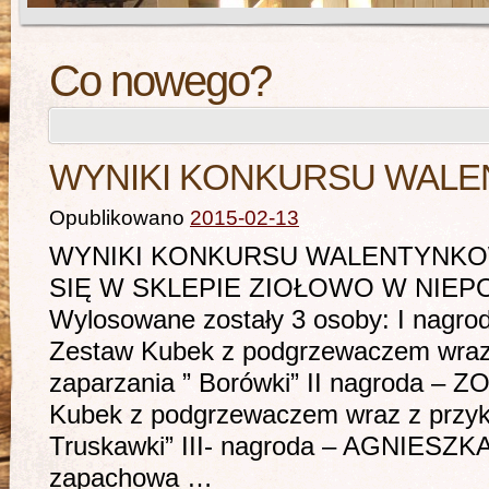
Co nowego?
WYNIKI KONKURSU WALE
Opublikowano
2015-02-13
WYNIKI KONKURSU WALENTYNKO
SIĘ W SKLEPIE ZIOŁOWO W NIE
Wylosowane zostały 3 osoby: I nag
Zestaw Kubek z podgrzewaczem wraz
zaparzania ” Borówki” II nagroda –
Kubek z podgrzewaczem wraz z przyk
Truskawki” III- nagroda – AGNIES
zapachowa …