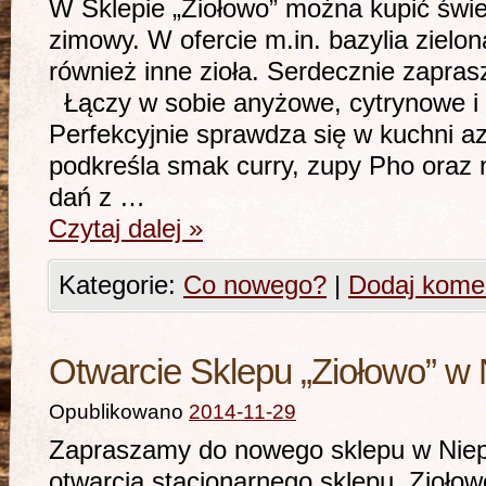
W Sklepie „Ziołowo” można kupić śwież
zimowy. W ofercie m.in. bazylia zielon
również inne zioła. Serdecznie zap
Łączy w sobie anyżowe, cytrynowe i 
Perfekcyjnie sprawdza się w kuchni az
podkreśla smak curry, zupy Pho oraz
dań z …
Czytaj dalej
»
Kategorie:
Co nowego?
|
Dodaj kome
Otwarcie Sklepu „Ziołowo” w
Opublikowano
2014-11-29
Zapraszamy do nowego sklepu w Niepo
otwarcia stacjonarnego sklepu, Zioło