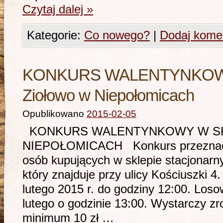
Czytaj dalej
»
Kategorie:
Co nowego?
|
Dodaj kome
KONKURS WALENTYNKOWY 
Ziołowo w Niepołomicach
Opublikowano
2015-02-05
KONKURS WALENTYNKOWY W SK
NIEPOŁOMICACH Konkurs przeznaczo
osób kupujących w sklepie stacjonar
który znajduje przy ulicy Kościuszki 4
lutego 2015 r. do godziny 12:00. Loso
lutego o godzinie 13:00. Wystarczy zr
minimum 10 zł …