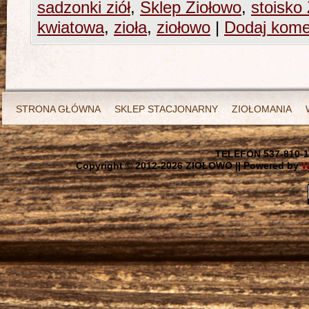
sadzonki ziół
,
Sklep Ziołowo
,
stoisko
kwiatowa
,
zioła
,
ziołowo
|
Dodaj kome
STRONA GŁÓWNA
SKLEP STACJONARNY
ZIOŁOMANIA
TELEFON 537-810-1
Copyright © 2012-
2026 ZIOŁOWO || Powered by
W