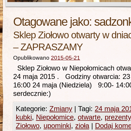
Otagowane jako:
sadzonki
Sklep Ziołowo otwarty w dnia
– ZAPRASZAMY
Opublikowano
2015-05-21
Sklep Ziołowo w Niepołomicach otwar
24 maja 2015 . Godziny otwarcia: 23
16:00 24 maja (Niedziela) 9:00- 1
serdecznie:)
Kategorie:
Zmiany
|
Tagi:
24 maja 20
kubki
,
Niepołomice
,
otwarte
,
prezenty
Ziołowo
,
upominki
,
zioła
|
Dodaj kome