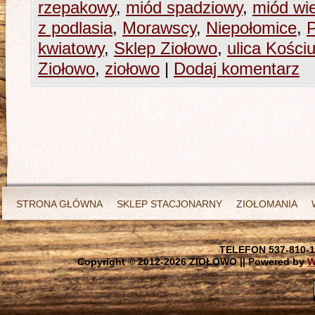
rzepakowy
,
miód spadziowy
,
miód wi
z podlasia
,
Morawscy
,
Niepołomice
,
kwiatowy
,
Sklep Ziołowo
,
ulica Kościu
Ziołowo
,
ziołowo
|
Dodaj komentarz
STRONA GŁÓWNA
SKLEP STACJONARNY
ZIOŁOMANIA
TELEFON 537-810-1
Copyright © 2012-
2026 ZIOŁOWO || Powered by
W