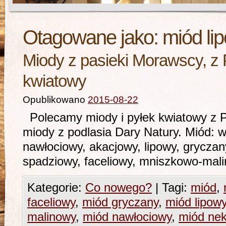
Otagowane jako:
miód li
Miody z pasieki Morawscy, z 
kwiatowy
Opublikowano
2015-08-22
Polecamy miody i pyłek kwiatowy z 
miody z podlasia Dary Natury. Miód: 
nawłociowy, akacjowy, lipowy, gryczan
spadziowy, faceliowy, mni
Kategorie:
Co nowego?
|
Tagi:
miód
,
faceliowy
,
miód gryczany
,
miód lipow
malinowy
,
miód nawłociowy
,
miód ne