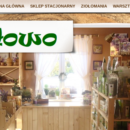
NA GŁÓWNA
SKLEP STACJONARNY
ZIOŁOMANIA
WARSZT