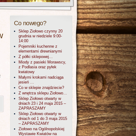
Co nowego?
Sklep Ziołowo czynny 20
w
grudnia w niedziele 9:00-
14:00
Pojemniki kuchenne z
elementami drewnianymi
Z półki sklepowej…
Miody z pasieki Morawscy,
z Podlasia oraz pyłek
kwiatowy
z
Małymi krokami nadciąga
jesień …
Co w sklepie znajdziecie?
Z wnętrza sklepu Ziołowo…
Sklep Ziołowo otwarty w
dniach 23 i 24 maja 2015 –
ZAPRASZAMY
Sklep Ziołowo otwarty w
dniach od 1 do 3 maja 2015
– ZAPRASZAMY
Ziołowo na Ogólnopolskiej
Wystawie Kwiatów na