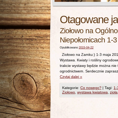
Otagowane j
Ziołowo na Ogólno
Niepołomicach 1-3
Opublikowano
2015-04-22
Ziołowo na Zamku:) 1-3 maja 2015
Wystawa. Kwiaty i rośliny ogrodo
trakcie wystawy będzie można nie 
ogrodnictwem. Serdecznie zaprasz
Czytaj dalej
»
Kategorie:
Co nowego?
|
Tagi:
1-
Ziołowo
,
wystawa kwiatowa
,
zioła