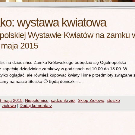
ako:
wystawa kwiatowa
polskiej Wystawie Kwiatów na zamku 
 maja 2015
r. na dziedzińcu Zamku Królewskiego odbędzie się Ogólnopolska
we zapełnią dziedziniec zamkowy w godzinach od 10.00 do 18.00. W
tylko oglądać, ale również kupować kwiaty i inne przedmioty związane 
amy na nasze Stoisko 🙂 Będą doniczki i …
3 maja 2015
,
Niepołomice
,
sadzonki ziół
,
Sklep Ziołowo
,
stoisko
,
ziołowo
|
Dodaj komentarz