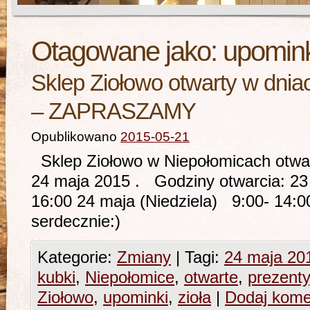
Otagowane jako:
upomink
Sklep Ziołowo otwarty w dnia
– ZAPRASZAMY
Opublikowano
2015-05-21
Sklep Ziołowo w Niepołomicach otwar
24 maja 2015 . Godziny otwarcia: 23
16:00 24 maja (Niedziela) 9:00- 1
serdecznie:)
Kategorie:
Zmiany
|
Tagi:
24 maja 20
kubki
,
Niepołomice
,
otwarte
,
prezenty
Ziołowo
,
upominki
,
zioła
|
Dodaj kome