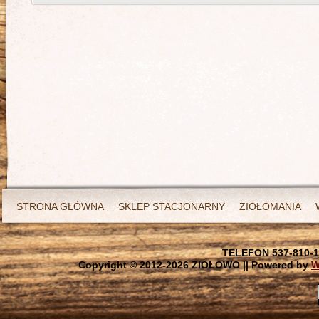
STRONA GŁÓWNA
SKLEP STACJONARNY
ZIOŁOMANIA
TELEFON 537-810-1
Copyright © 2012-
2026 ZIOŁOWO || Powered by
W