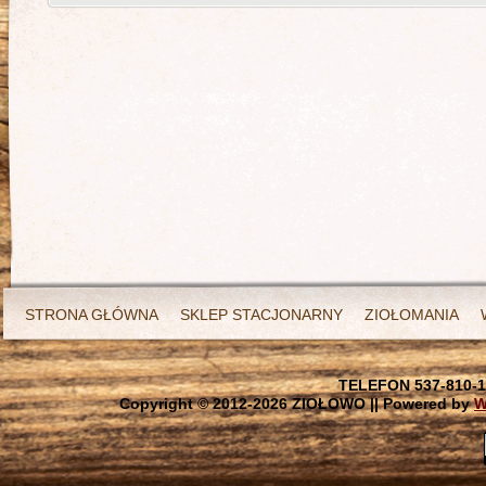
STRONA GŁÓWNA
SKLEP STACJONARNY
ZIOŁOMANIA
TELEFON 537-810-1
Copyright © 2012-
2026 ZIOŁOWO || Powered by
W