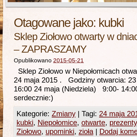
Otagowane jako:
kubki
Sklep Ziołowo otwarty w dnia
– ZAPRASZAMY
Opublikowano
2015-05-21
Sklep Ziołowo w Niepołomicach otwar
24 maja 2015 . Godziny otwarcia: 23
16:00 24 maja (Niedziela) 9:00- 1
serdecznie:)
Kategorie:
Zmiany
|
Tagi:
24 maja 20
kubki
,
Niepołomice
,
otwarte
,
prezenty
Ziołowo
,
upominki
,
zioła
|
Dodaj kome